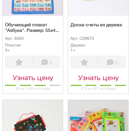
Обучающий плакат
Доска-счеты из дерева
"Азбука". Размер: 55х4...
Арт. S360
Арт. C29672
Пластик
Дерево
3+
1+
0
0
Узнать цену
Узнать цену
50 из 1435 на складе
213 из 357 на складе