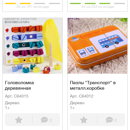
22 из 191 на складе
44 из 203 на складе
Головоломка
Пазлы "Транспорт" в
деревянная
металл.коробке
Арт. C64015
Арт. C64012
Дерево
Дерево
1+
1+
0
0