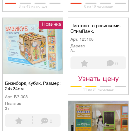
3 из 43 на складе
6 из 46 на складе
Новинка
Пистолет с резинками.
СтимПанк.
Арт. 125108
Дерево
3+
0
Узнать цену
Бизиборд Кубик. Размер:
24х24см
11 из 34 на складе
Арт. БЗ-008
Пластик
3+
0