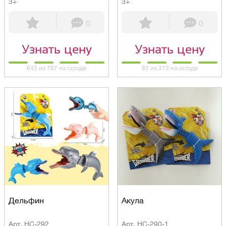
3+
3+
0
0
Узнать цену
Узнать цену
643 из 787 на складе
85 из 373 на складе
Дельфин
Акула
Арт. HC-292
Арт. HC-290-1