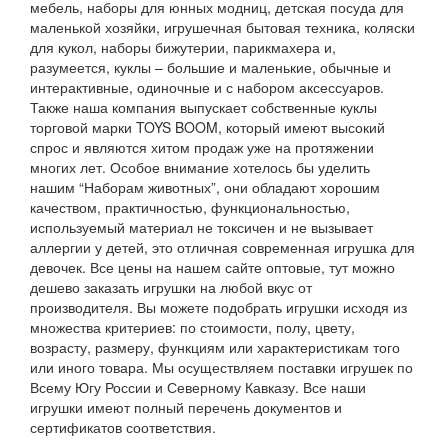
мебель, наборы для юнных модниц, детская посуда для
маленькой хозяйки, игрушечная бытовая техника, коляски
для кукол, наборы бижутерии, парикмахера и,
разумеется, куклы – большие и маленькие, обычные и
интерактивные, одиночные и с набором аксессуаров.
Также наша компания выпускает собственные куклы
торговой марки TOYS BOOM, который имеют высокий
спрос и являются хитом продаж уже на протяжении
многих лет. Особое внимание хотелось бы уделить
нашим “Наборам животных”, они обладают хорошим
качеством, практичностью, функциональностью,
используемый материал не токсичен и не вызывает
аллергии у детей, это отличная современная игрушка для
девочек. Все цены на нашем сайте оптовые, тут можно
дешево заказать игрушки на любой вкус от
производителя. Вы можете подобрать игрушки исходя из
множества критериев: по стоимости, полу, цвету,
возрасту, размеру, функциям или характеристикам того
или иного товара. Мы осуществляем поставки игрушек по
Всему Югу России и Северному Кавказу. Все наши
игрушки имеют полный перечень документов и
сертификатов соответствия.