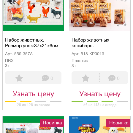
Набор животных.
Набор животных
Размер упак:37х21х6см
капибара.
Арт. 559-357A
Арт. 518-KP0019
ПВХ
Пластик
3+
3+
0
0
Узнать цену
Узнать цену
28 из 126 на складе
56 из 143 на складе
Новинка
Новинка